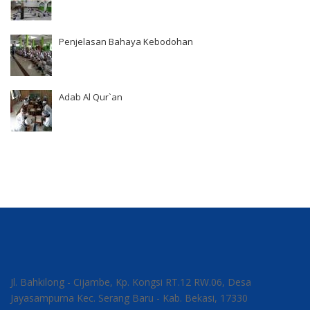
Penjelasan Bahaya Kebodohan
Adab Al Qur`an
Jl. Bahkilong - Cijambe, Kp. Kongsi RT.12 RW.06, Desa
Jayasampurna Kec. Serang Baru - Kab. Bekasi, 17330